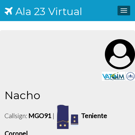
Ala 23 Virtual
Togg
navig
Nacho
Callsign:
MGO91
|
Teniente
Coronel