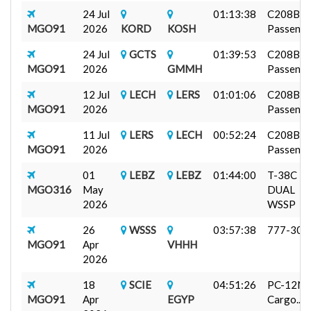
24 Jul
01:13:38
C208B
MGO91
2026
KORD
KOSH
Passenger
24 Jul
GCTS
01:39:53
C208B
MGO91
2026
GMMH
Passenger
12 Jul
LECH
LERS
01:01:06
C208B
MGO91
2026
Passenger
11 Jul
LERS
LECH
00:52:24
C208B
MGO91
2026
Passenger
01
LEBZ
LEBZ
01:44:00
T-38C
MGO316
May
DUAL
2026
WSSP
26
WSSS
03:57:38
777-300
MGO91
Apr
VHHH
2026
18
SCIE
04:51:26
PC-12N
MGO91
Apr
EGYP
Cargo...